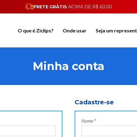
FRETE GRÁTIS
ACIMA DE R$ 60,00
O que é Ziclips?
Onde usar
Seja um represen
Minha conta
Cadastre-se
Nome
*