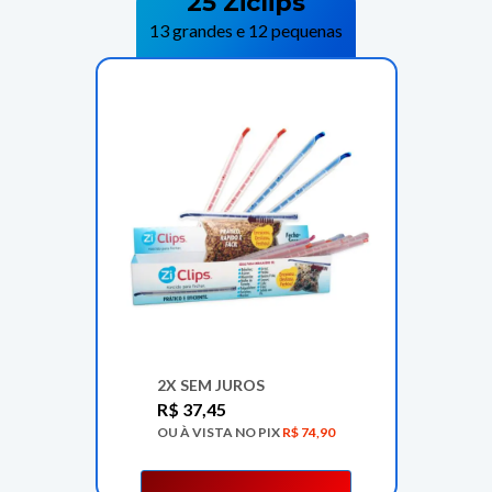
25 Ziclips
13 grandes e 12 pequenas
2X SEM JUROS
R$
37,45
OU À VISTA NO PIX
R$
74,90