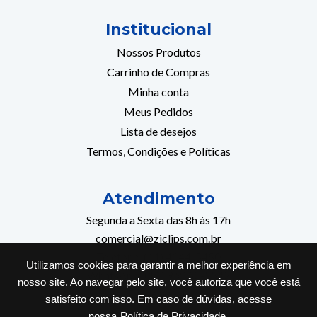
Institucional
Nossos Produtos
Carrinho de Compras
Minha conta
Meus Pedidos
Lista de desejos
Termos, Condições e Políticas
Atendimento
Segunda a Sexta das 8h às 17h
comercial@ziclips.com.br
Telefone: (11) 4044-5450
Utilizamos cookies para garantir a melhor experiência em
WhatsApp: (11) 9 9160-5542
nosso site. Ao navegar pelo site, você autoriza que você está
Diadema/SP
satisfeito com isso. Em caso de dúvidas, acesse
nossa
Política de Privacidade.